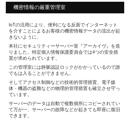
機密情報の厳重管理室
IoTの活用により、便利になる反面でインターネット
を介すことによるお客様の機密情報データの流出が起
きないよう
に、
本社にセキュリティーサーバー室『アーカイヴ』を造
りました。
特定個人情報保護委員会では4つの安全措
置が求められています。
この管理室には静脈認証ロックがかかっているの
で
誰
でもは入ることができません。
そしてアクセス制御などの技術的管理措置、電子媒
体・機器の盗難などの物理的管
理措置も確立させ守っ
ています。
サーバーのデータは自動で複数個所にコピーされてい
て万が一、サーバーの故障など
が起きても即座に復旧
できます。