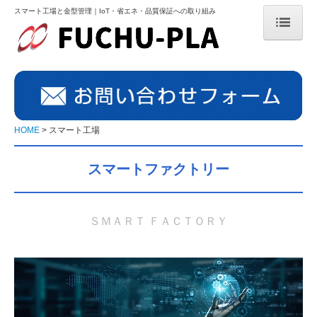
スマート工場と金型管理｜IoT・省エネ・品質保証への取り組み
HOME
NEWS
NEWS ’26
HOME
スマート工場
NEWS ’25
スマートファクトリー
NEWS ’24
NEWS ’23
ＳＭＡＲＴ ＦＡＣＴＯＲＹ
射出成形メーカー
射出成形とは
プラスチックの種類