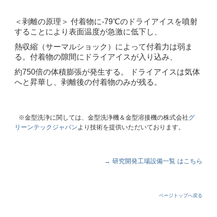
＜剥離の原理＞ 付着物に-79℃のドライアイスを噴射
することにより表面温度が急激に低下し、
熱収縮（サーマルショック）によって付着力は弱ま
る。
付着物の隙間にドライアイスが入り込み、
約750倍の体積膨張が発生する。 ドライアイスは気体
へと昇華し、剥離後の付着物のみが残る。
※金型洗浄に関しては、金型洗浄機＆金型溶接機の株式会社
グ
リーンテックジャパン
より技術を提供いただいております。
→ 研究開発工場設備一覧 はこちら
ページトップへ戻る