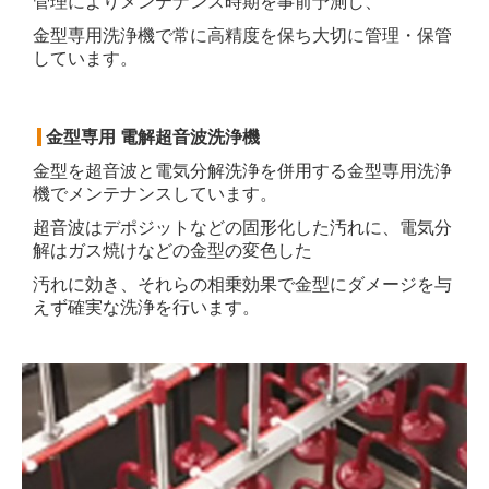
管理により
メンテナンス時期を
事前予測し、
金型専用洗浄機で
常に高精度を保ち大切に管理・保管
しています。
金型専用 電解超音波洗浄機
金型を超音波と電気分解洗浄を併用する金型専用洗浄
機でメンテナンスしています。
超音波はデポジットなどの固形化した汚れに、電気分
解はガス焼けなどの金型の
変色した
汚れに
効き、それらの相乗効果で金型にダメージを与
えず確実な洗浄を行います。