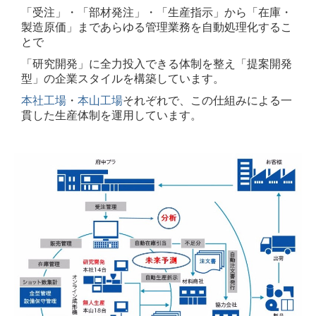
企業理念
「受注」・「部材発注」・「生産指示」から「在庫・
製造原価」まで
あらゆる管理業務を
自動処理化するこ
会社概要
とで
「研究開発」に全力投入できる体制を整え
「提案開発
DX戦略
型」の企業スタイルを構築しています。
沿革
本社工場
・
本山工場
それぞれで、この仕組みによる一
貫した生産体制を運用しています。
アクセスマップ
グリーン調達
情報セキュリティ基本方針
お問い合わせ