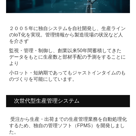
樹脂化支援
特有成形技術
２００５年に独自システムを自社開発し、生産ライン
取り扱い材料一覧
の
IoT化
を実現。
管理情報から製造現場の状況など人
を介さず
スマート工場
監視・管理・制御し、
創業以来50年間
蓄積してきた
データをもとに生産数と部材手配の
予測
をすることに
本社工場
より
小ロ
ット・短納期であっても
ジャストインタイムのも
本社工場 設備一覧
のづくりを可能にしています。
本山工場
本山工場 設備一覧
次世代型生産管理システム
サンプルルーム
受注から生産・出荷までの生産管理業務を自動処理化
するため、
独自の管理ソフト（
FPMS
）を開発しまし
会社情報
た。