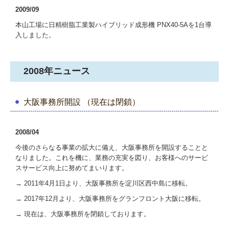
企業理念
2009/09
本山工場に日精樹脂工業製ハイブリッド成形機 PNX40-5Aを1台導
会社概要
入しました。
DX戦略
2008年ニュース
沿革
アクセスマップ
大阪事務所開設 （現在は閉鎖）
グリーン調達
2008/04
情報セキュリティ基本方針
今後のさらなる事業の拡大に備え、大阪事務所を開設することと
なりました。これを機に、業務の充実を図り、お客様へのサービ
お問い合わせ
スサービス向上に努めてまいります。
→ 2011年4月1日より、大阪事務所を淀川区西中島に移転。
→
2017年12月
より、
大阪事務所を
グランフロント大阪
に移転。
→ 現在は、
大阪事務所を閉鎖しております。