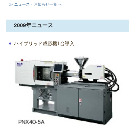
≫
ニュース・お知らせ一覧 へ
樹脂化支援
特有成形技術
2009年ニュース
取り扱い材料一覧
ハイブリッド成形機1台導入
スマート工場
本社工場
本社工場 設備一覧
本山工場
本山工場 設備一覧
サンプルルーム
会社情報